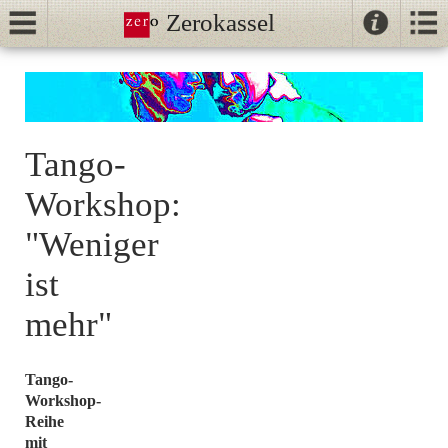
Zerokassel
Kontak
Kalender
Anfängerkurse
//
Tango
Unterricht
Tango-
NeoTango
Workshop:
Volker & Christine
Ballhaus
"Weniger
Klaus & Katja
ist
FreeFlow
mehr"
(26./27.09.2026)
Tango-
Petite Folie 2027
Workshop-
Reihe
- safethedate
mit