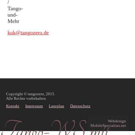
/
Tango-
und-
Mehr
kuk@tangozero.de
Copyright © tangozero, 2015.
Alle Rechte vorbehalten.
Kontakt
Impressum
Lageplan
Datenschutz
Tango-WS mit
Webdesign
MobileSpecialists.net