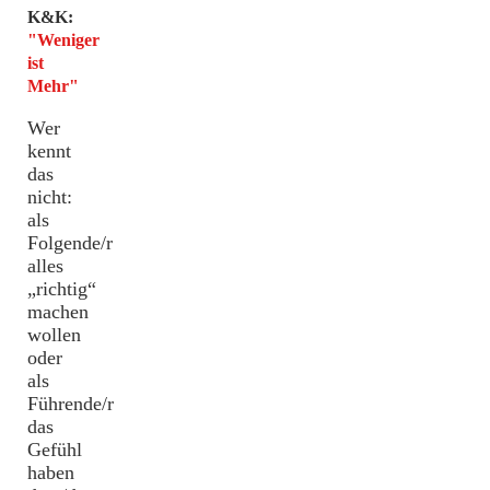
K&K:
weniger ist mehr
"Weniger
ist
Mehr"
Milonga
Wer
VUELTA,
kennt
DJ.Klaus
das
nicht:
als
Claudia
Folgende/r
alles
„richtig“
EVENTS /
machen
wollen
Gastlehrer
oder
als
Führende/r
das
Gefühl
haben