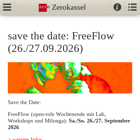
Zerokassel
Kontak
Kalender
FreeFlow -
//
save the date: FreeFlow
Tango
TangoLab
(26./27.09.2026)
26./27.09.2026
NeoTango
save the date: Petite
Ballhaus
Folie 29.-31.01.2027
Neolonga "Vuelta" -
Save the Date:
mit DJ.Klaus (am
FreeFlow (open-role Wochenende mit Lab,
1.FR im Monat)
Workshops und Milonga):
Sa./So. 26./27. September
2026
> weitere Infos