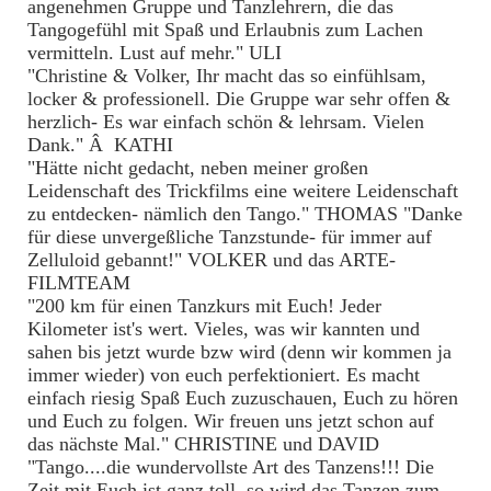
angenehmen Gruppe und Tanzlehrern, die das
Tangogefühl mit Spaß und Erlaubnis zum Lachen
vermitteln. Lust auf mehr." ULI
"Christine & Volker, Ihr macht das so einfühlsam,
locker & professionell. Die Gruppe war sehr offen &
herzlich- Es war einfach schön & lehrsam. Vielen
Dank." Â KATHI
"Hätte nicht gedacht, neben meiner großen
Leidenschaft des Trickfilms eine weitere Leidenschaft
zu entdecken- nämlich den Tango." THOMAS "Danke
für diese unvergeßliche Tanzstunde- für immer auf
Zelluloid gebannt!" VOLKER und das ARTE-
FILMTEAM
"200 km für einen Tanzkurs mit Euch! Jeder
Kilometer ist's wert. Vieles, was wir kannten und
sahen bis jetzt wurde bzw wird (denn wir kommen ja
immer wieder) von euch perfektioniert. Es macht
einfach riesig Spaß Euch zuzuschauen, Euch zu hören
und Euch zu folgen. Wir freuen uns jetzt schon auf
das nächste Mal." CHRISTINE und DAVID
"Tango....die wundervollste Art des Tanzens!!! Die
Zeit mit Euch ist ganz toll, so wird das Tanzen zum