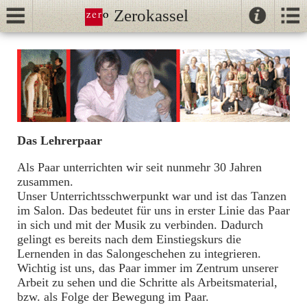
Zerokassel
Kontak
Kalender
Anfängerkurse
//
Tango
Unterricht
NeoTango
Volker & Christine
Das Lehrerpaar
Ballhaus
Als Paar unterrichten wir seit nunmehr 30 Jahren
Tango-
zusammen.
Intensivtage
Unser Unterrichtsschwerpunkt war und ist das Tanzen
im Salon. Das bedeutet für uns in erster Linie das Paar
in sich und mit der Musik zu verbinden. Dadurch
Über uns
gelingt es bereits nach dem Einstiegskurs die
Lernenden in das Salongeschehen zu integrieren.
Wichtig ist uns, das Paar immer im Zentrum unserer
Klaus & Katja
Arbeit zu sehen und die Schritte als Arbeitsmaterial,
bzw. als Folge der Bewegung im Paar.