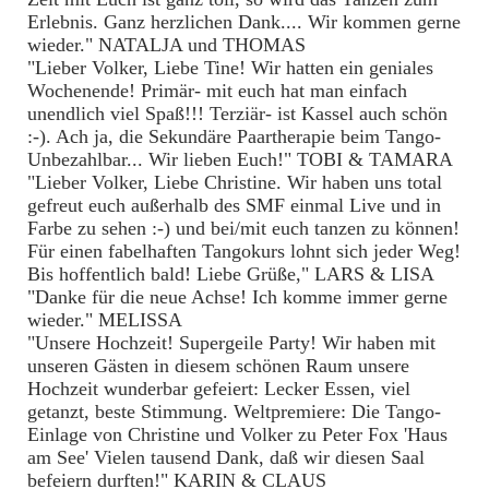
Erlebnis. Ganz herzlichen Dank.... Wir kommen gerne
wieder." NATALJA und THOMAS
"Lieber Volker, Liebe Tine! Wir hatten ein geniales
Wochenende! Primär- mit euch hat man einfach
unendlich viel Spaß!!! Terziär- ist Kassel auch schön
:-). Ach ja, die Sekundäre Paartherapie beim Tango-
Unbezahlbar... Wir lieben Euch!" TOBI & TAMARA
"Lieber Volker, Liebe Christine. Wir haben uns total
gefreut euch außerhalb des SMF einmal Live und in
Farbe zu sehen :-) und bei/mit euch tanzen zu können!
Für einen fabelhaften Tangokurs lohnt sich jeder Weg!
Bis hoffentlich bald! Liebe Grüße," LARS & LISA
"Danke für die neue Achse! Ich komme immer gerne
wieder." MELISSA
"Unsere Hochzeit! Supergeile Party! Wir haben mit
unseren Gästen in diesem schönen Raum unsere
Hochzeit wunderbar gefeiert: Lecker Essen, viel
getanzt, beste Stimmung. Weltpremiere: Die Tango-
Einlage von Christine und Volker zu Peter Fox 'Haus
am See' Vielen tausend Dank, daß wir diesen Saal
befeiern durften!" KARIN & CLAUS