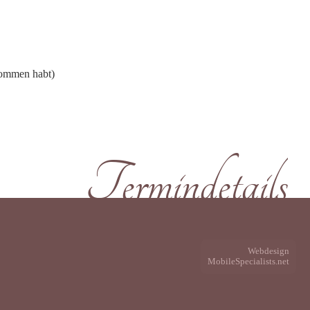
enommen habt)
Termindetails
Webdesign
MobileSpecialists.net