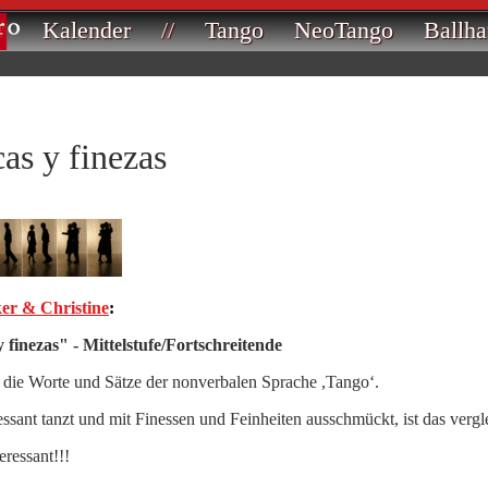
Kalender
//
Tango
NeoTango
Ballha
as y finezas
er & Christine
:
y finezas" - Mittelstufe/Fortschreitende
e die Worte und Sätze der nonverbalen Sprache ,Tango‘.
ssant tanzt und mit Finessen und Feinheiten ausschmückt, ist das vergle
eressant!!!