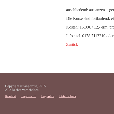
anschließend: austanzen + g
Die Kurse sind fortlaufend, ei
Kosten: 15,00€ / 12,- erm. p
Infos: tel. 0178 7113210 ode
Zurück
Copyright © tangozero, 2015.
Alle Rechte vorbehalten.
Kontakt
Impressum
Lageplan
Datenschutz